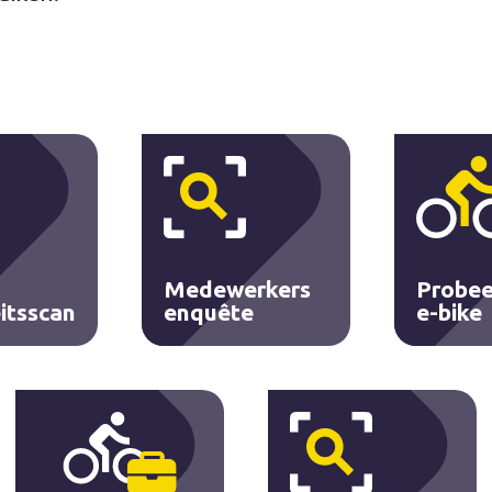
Medewerkers
Probee
itsscan
enquête
e-bike