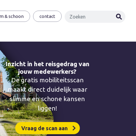
im & schoon
contact
Zoe
Inzicht in het reisgedrag van
jouw medewerkers?
De gratis mobiliteitsscan
maakt direct duidelijk waar
slimme en schone kansen
liggen!
Vraag de scan aan