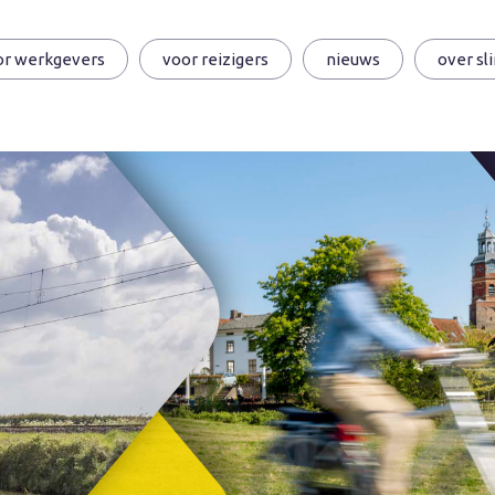
or werkgevers
voor reizigers
nieuws
over sl