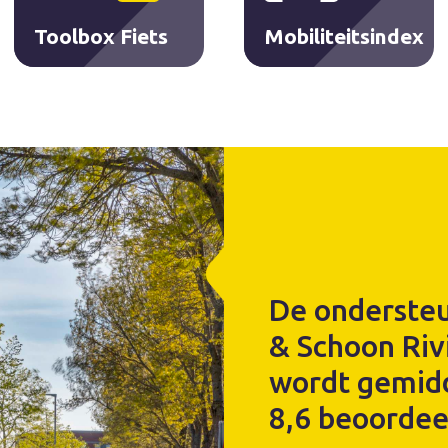
Toolbox Fiets
Mobiliteitsindex
De ondersteu
& Schoon Riv
wordt gemid
8,6 beoordee