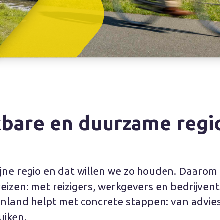
ikbare en duurzame regi
fijne regio en dat willen we zo houden. Daar
reizen: met reizigers, werkgevers en bedrijve
enland helpt met concrete stappen: van advies
uiken.