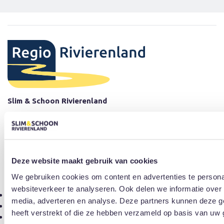
Slim & Schoon Rivierenland
Slim & Schoon Rivierenland helpt inwoners, forenzen, bezoekers én
ondernemers met slimme tips, advies-op-maat en praktische
oplossingen op het gebied van slimme en schone mobiliteit.
Contact
Deze website maakt gebruik van cookies
e:
info@regiorivierenland.nl
t: (0344) 63 85 55
We gebruiken cookies om content en advertenties te persona
f: (0344) 63 85 00
websiteverkeer te analyseren. Ook delen we informatie over 
Sitemap
media, adverteren en analyse. Deze partners kunnen deze g
Disclaimer
heeft verstrekt of die ze hebben verzameld op basis van uw 
Cookies